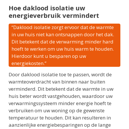
Hoe daklood isolatie uw
energieverbruik vermindert
“Daklood isolatie zorgt ervoor dat de warmte
in uw huis niet kan ontsnappen door het dak.
Dit betekent dat de verwarming minder hard
hoeft te werken om uw huis warm te houden.
Hierdoor kunt u besparen op uw
energiekosten.”
Door daklood isolatie toe te passen, wordt de
warmteoverdracht van binnen naar buiten
verminderd. Dit betekent dat de warmte in uw
huis beter wordt vastgehouden, waardoor uw
verwarmingssysteem minder energie hoeft te
verbruiken om uw woning op de gewenste
temperatuur te houden. Dit kan resulteren in
aanzienlijke energiebesparingen op de lange