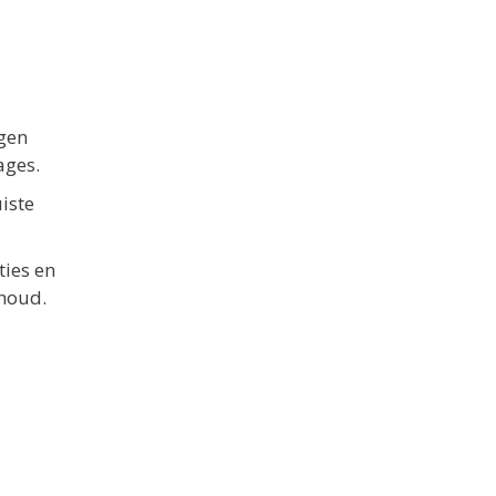
egen
ages.
iste
ties en
houd.