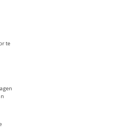
or te
ragen
an
e