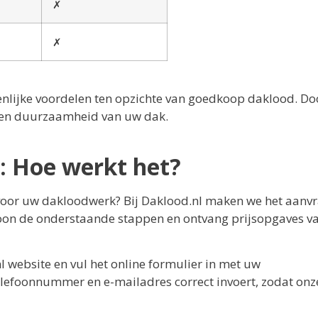
✗
✗
ienlijke voordelen ten opzichte van goedkoop daklood. Do
ng en duurzaamheid van uw dak.
: Hoe werkt het?
 voor uw dakloodwerk? Bij Daklood.nl maken we het aanv
woon de onderstaande stappen en ontvang prijsopgaves v
l website en vul het online formulier in met uw
elefoonnummer en e-mailadres correct invoert, zodat onz