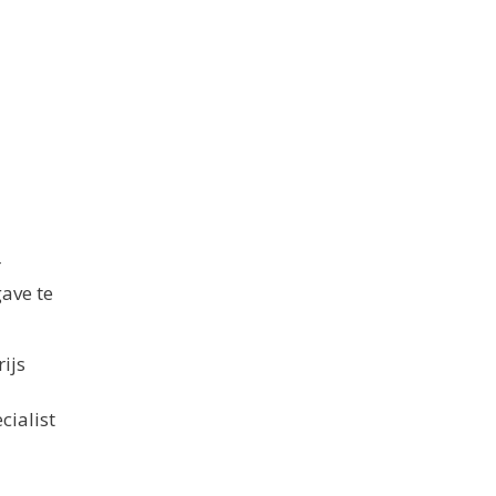
r
ave te
ijs
cialist