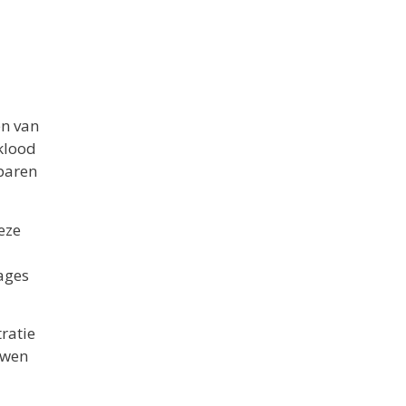
en van
aklood
sparen
eze
kages
tratie
uwen